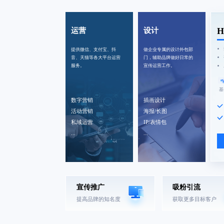
H
运营
设计
提供微信、支付宝、抖
做企业专属的设计外包部
音、天猫等各大平台运营
门，辅助品牌做好日常的
服务。
宣传运营工作。
基
数字营销
插画设计
活动营销
海报/长图
私域运营
IP/表情包
...
...
宣传推广
吸粉引流
提高品牌的知名度
获取更多目标客户