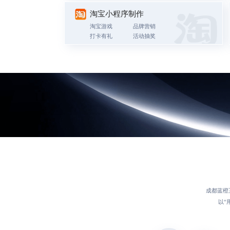
淘宝小程序制作
淘宝游戏
品牌营销
打卡有礼
活动抽奖
成都蓝橙
以“