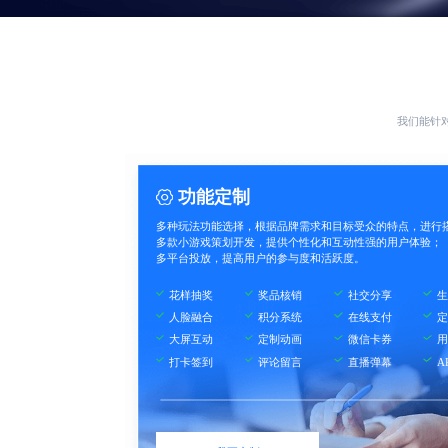
我们能针
功能定制
多种玩法功能选择，根据品牌需求和目标受众的特点，进行
多款小游戏策划开发，提供个性化和互动性强的用户体验；
多平台投放，提高用户的参与度和活跃度。
花样抽奖
奖品核销
社交分享
生
人脸融合
积分系统
在线支付
定
大屏互动
定制动画
微信卡券
用
打卡签到
评论留言
直播弹幕
A