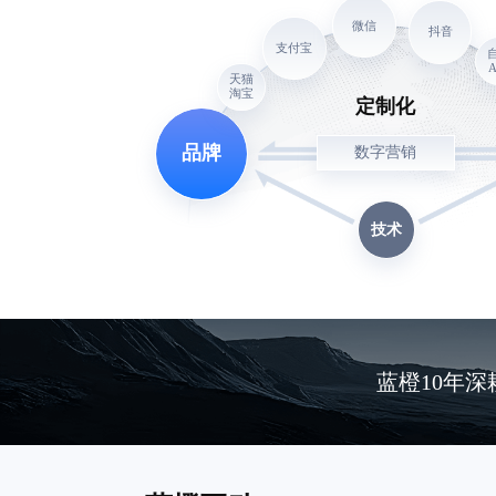
微信
抖音
支付宝
A
天猫
淘宝
定制化
品牌
数字营销
技术
蓝橙10年