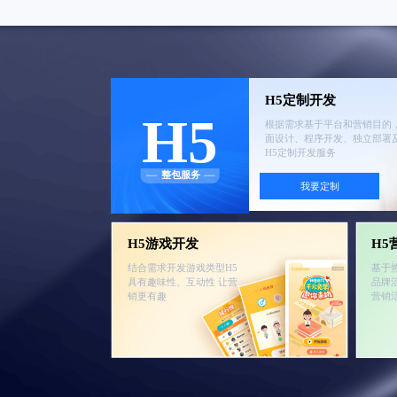
H5定制开发
H5
根据需求基于平台和营销目的
面设计、程序开发、独立部署
H5定制开发服务
整包服务
我要定制
H5游戏开发
H5
结合需求开发游戏类型H5
基于
具有趣味性、互动性 让营
品牌
销更有趣
营销