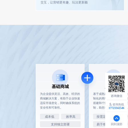
交互，让营销更有趣、玩法更新颖
基础商城
定制开发
为企业提供灵活、高效、经济的
基于成熟商城系统，我们提
商城解决方案，有助于企业快速
制化的商城解决方案，实现
适应市场变化，同时确保系统的
搭建和个性化的页面及功能
咨询热线
安全性和可靠性。
制，助您在市场中脱颖而出
17723342546
成本低
效率高
按需定制
品牌调
支持独立部署
易于维护
安全性
回到顶部